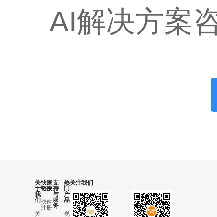
AI解决方案
关
快速
支
热
关注我们
于
链接
持
门
我
与
产
们
服
品
快速
务
注册
关
视