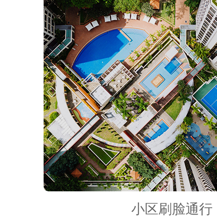
标记出
人脸坐
标，支
持同时
识别多
张人脸
小区刷脸通行