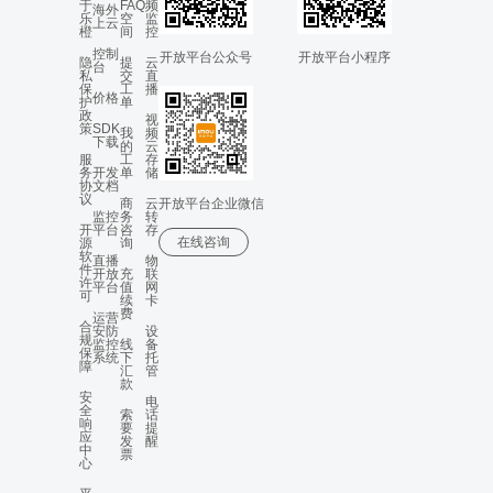
于
FAQ
频
海外
乐
空
监
上云
橙
间
控
控制
开放平台公众号
开放平台小程序
隐
提
云
台
私
交
直
保
工
播
价格
护
单
政
视
策
SDK
我
频
下载
的
云
服
工
存
务
开发
单
储
协
文档
议
商
云
开放平台企业微信
监控
务
转
开
平台
咨
存
在线咨询
源
询
软
直播
物
件
开放
充
联
许
平台
值
网
可
续
卡
费
运营
合
安防
设
规
监控
线
备
保
系统
下
托
障
汇
管
款
安
电
全
索
话
响
要
提
应
发
醒
中
票
心