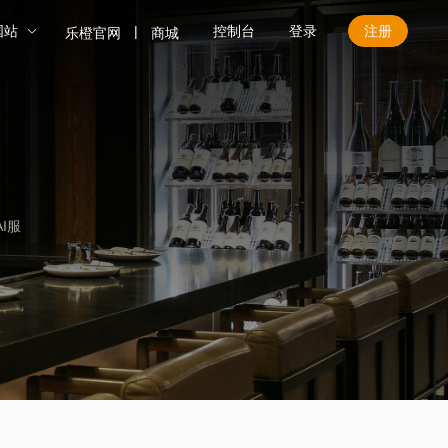
国站
控制台
登录
注册
|
乐橙官网
商城
I服