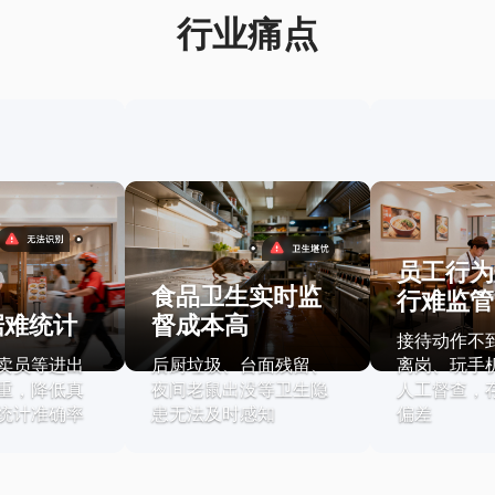
行业痛点
员工行为
食品卫生实时监
行难监管
据难统计
督成本高
接待动作不
卖员等进出
后厨垃圾、台面残留、
离岗、玩手
重，降低真
夜间老鼠出没等卫生隐
人工督查，
统计准确率
患无法及时感知
偏差