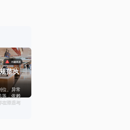
规范执
到位、异常
机等，依赖
存在滞后与