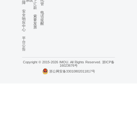
系统
下
托
障
汇
管
款
安
电
全
索
话
响
要
提
应
发
醒
中
票
心
平
台
公
告
Copyright © 2015-2026 IMOU. All Rights Reserved.
浙ICP备
16023676号
浙公网安备33010802011817号