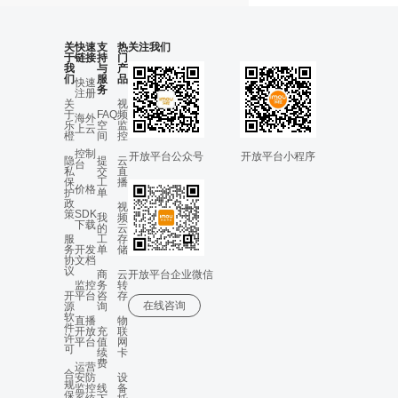
关
快速
支
热
关注我们
于
链接
持
门
我
与
产
们
服
品
快速
务
注册
关
视
于
FAQ
频
海外
乐
空
监
上云
橙
间
控
控制
开放平台公众号
开放平台小程序
隐
提
云
台
私
交
直
保
工
播
价格
护
单
政
视
策
SDK
我
频
下载
的
云
服
工
存
务
开发
单
储
协
文档
议
商
云
开放平台企业微信
监控
务
转
开
平台
咨
存
在线咨询
源
询
软
直播
物
件
开放
充
联
许
平台
值
网
可
续
卡
费
运营
合
安防
设
规
监控
线
备
保