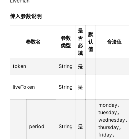
LivePlan
传入参数说明
是
默
参数
否
参数名
认
合法值
类型
必
值
填
token
String
是
a
直
liveToken
String
是
monday，
tuesday，
wednesday，
period
String
是
thursday，
friday，