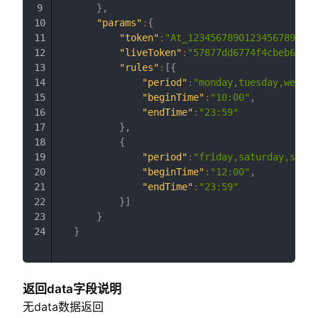
}
,
"params"
:
{
"token"
:
"At_12345678901234567890123
"liveToken"
:
"57877dd6774f4cbeb65756
"rules"
:
[
{
"period"
:
"monday,tuesday,wednes
"beginTime"
:
"10:00"
,
"endTime"
:
"23:59"
}
,
{
"period"
:
"friday,saturday,sunda
"beginTime"
:
"12:00"
,
"endTime"
:
"23:59"
}
]
}
}
返回data字段说明
无data数据返回