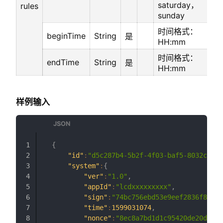
saturday，
rules
sunday
时间格式：
beginTime
String
是
HH:mm
时间格式：
endTime
String
是
HH:mm
样例输入
{
"id"
:
"d5c287b4-5b2f-4f03-baf5-8032c5c35
"system"
:
{
"ver"
:
"1.0"
,
"appId"
:
"lcdxxxxxxxxx"
,
"sign"
:
"74bc756ebd53e9eef2836f8cf17
"time"
:
1599031074
,
"nonce"
:
"8ec8a7bd1d1c95420de20d9242